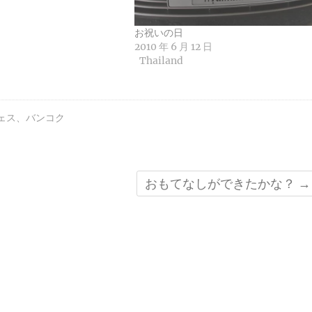
お祝いの日
2010 年 6 月 12 日
Thailand
ェス
、
バンコク
おもてなしができたかな？
→