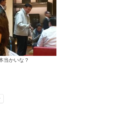
本当かいな？
r