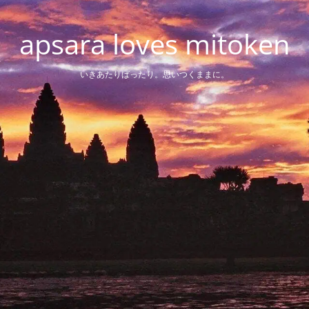
apsara loves mitoken
いきあたりばったり。思いつくままに。