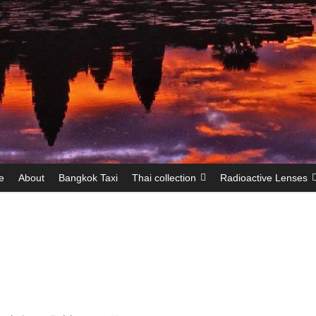
e
About
Bangkok Taxi
Thai collection
Radioactive Lenses