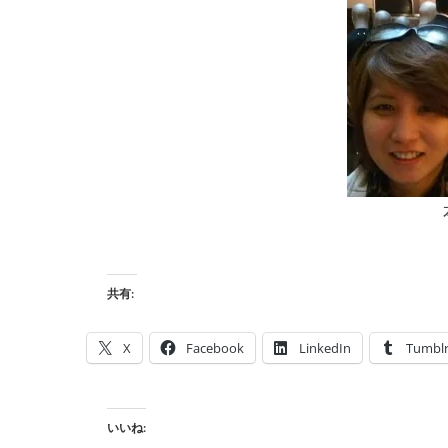
共有:
X
Facebook
LinkedIn
Tumbl
いいね: