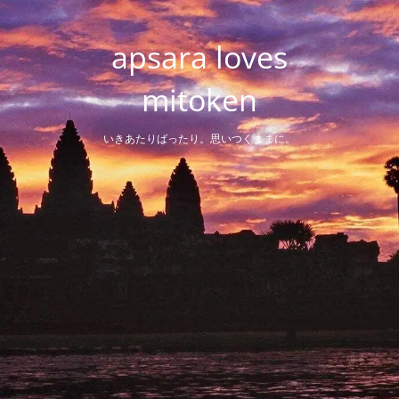
Skip
to
apsara loves
content
mitoken
いきあたりばったり。思いつくままに。