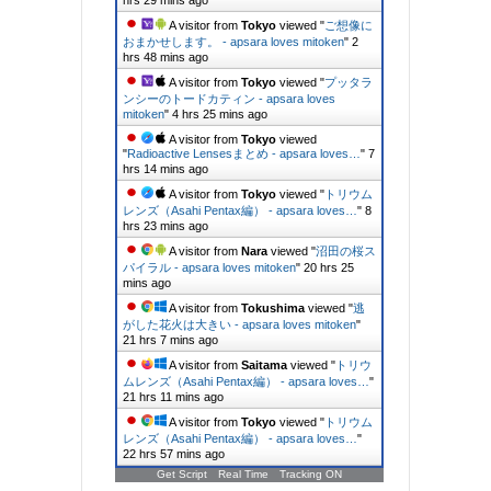
hrs 29 mins ago
A visitor from
Tokyo
viewed "
ご想像に
おまかせします。 - apsara loves mitoken
"
2
hrs 48 mins ago
A visitor from
Tokyo
viewed "
プッタラ
ンシーのトードカティン - apsara loves
mitoken
"
4 hrs 25 mins ago
A visitor from
Tokyo
viewed
"
Radioactive Lensesまとめ - apsara loves…
"
7
hrs 14 mins ago
A visitor from
Tokyo
viewed "
トリウム
レンズ（Asahi Pentax編） - apsara loves…
"
8
hrs 23 mins ago
A visitor from
Nara
viewed "
沼田の桜ス
パイラル - apsara loves mitoken
"
20 hrs 25
mins ago
A visitor from
Tokushima
viewed "
逃
がした花火は大きい - apsara loves mitoken
"
21 hrs 7 mins ago
A visitor from
Saitama
viewed "
トリウ
ムレンズ（Asahi Pentax編） - apsara loves…
"
21 hrs 11 mins ago
A visitor from
Tokyo
viewed "
トリウム
レンズ（Asahi Pentax編） - apsara loves…
"
22 hrs 57 mins ago
Get Script
Real Time
Tracking ON