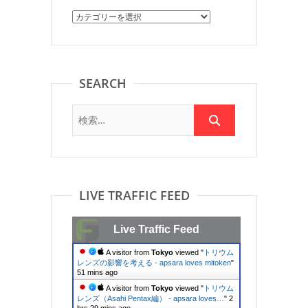
Category
SEARCH
LIVE TRAFFIC FEED
Live Traffic Feed
A visitor from
Tokyo
viewed "
トリウム
レンズの影響を考える - apsara loves mitoken
"
51 mins ago
A visitor from
Tokyo
viewed "
トリウム
レンズ（Asahi Pentax編） - apsara loves…
"
2