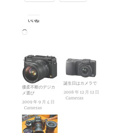
いいね:
読
み
込
み
中…
誕生日はカメラで
優柔不断のデジカ
2008 年 12 月 12 日
メ選び
Cameras
2009 年 9 月 4 日
Cameras