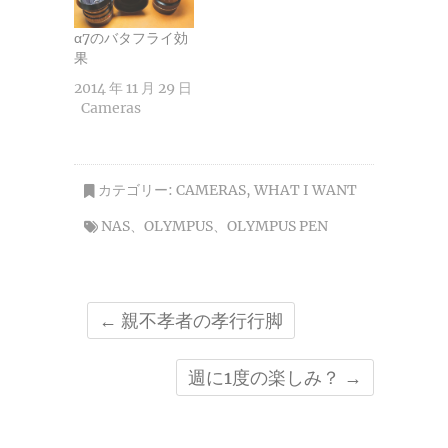
α7のバタフライ効
果
2014 年 11 月 29 日
Cameras
カテゴリー:
CAMERAS
,
WHAT I WANT
NAS
、
OLYMPUS
、
OLYMPUS PEN
←
親不孝者の孝行行脚
週に1度の楽しみ？
→