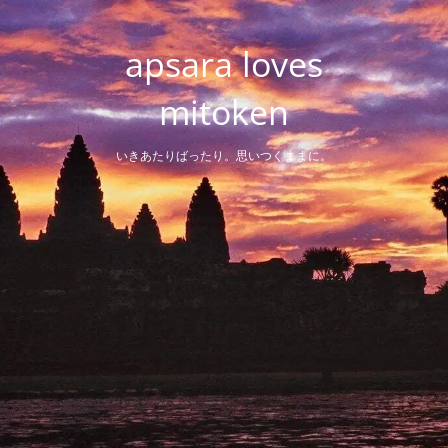
Skip
to
apsara loves
content
mitoken
いきあたりばったり。思いつくままに。