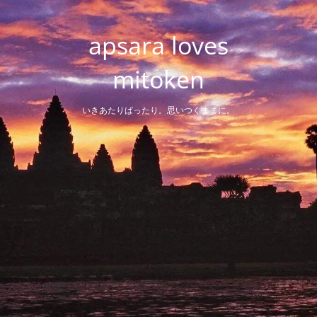
Skip
to
apsara loves
content
mitoken
いきあたりばったり。思いつくままに。