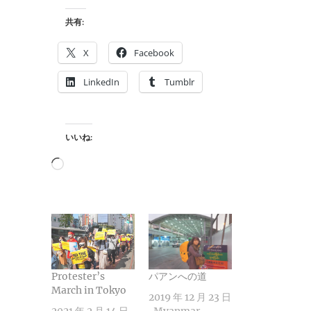
共有:
X
Facebook
LinkedIn
Tumblr
いいね:
読
み
込
み
中…
Protester’s
パアンへの道
March in Tokyo
2019 年 12 月 23 日
2021 年 2 月 14 日
Myanmar