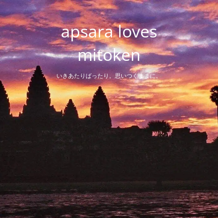
Skip
to
apsara loves
content
mitoken
いきあたりばったり。思いつくままに。