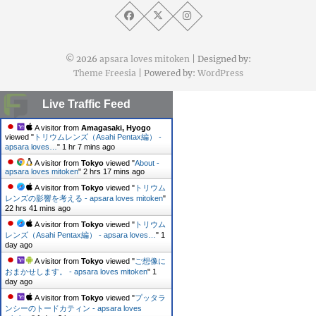
© 2026
apsara loves mitoken
| Designed by:
Theme Freesia
| Powered by:
WordPress
Live Traffic Feed
A visitor from
Amagasaki, Hyogo
viewed "
トリウムレンズ（Asahi Pentax編） -
apsara loves…
"
1 hr 7 mins ago
A visitor from
Tokyo
viewed "
About -
apsara loves mitoken
"
2 hrs 18 mins ago
A visitor from
Tokyo
viewed "
トリウム
レンズの影響を考える - apsara loves mitoken
"
22 hrs 41 mins ago
A visitor from
Tokyo
viewed "
トリウム
レンズ（Asahi Pentax編） - apsara loves…
"
1
day ago
A visitor from
Tokyo
viewed "
ご想像に
おまかせします。 - apsara loves mitoken
"
1
day ago
A visitor from
Tokyo
viewed "
プッタラ
ンシーのトードカティン - apsara loves