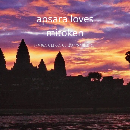
Skip
to
apsara loves
content
mitoken
いきあたりばったり。思いつくままに。