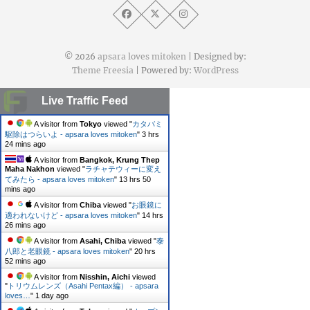
© 2026
apsara loves mitoken
| Designed by:
Theme Freesia
| Powered by:
WordPress
Live Traffic Feed
A visitor from
Tokyo
viewed "
カタバミ
駆除はつらいよ - apsara loves mitoken
"
3 hrs
24 mins ago
A visitor from
Bangkok, Krung Thep
Maha Nakhon
viewed "
ラチャテウィーに変え
てみたら - apsara loves mitoken
"
13 hrs 50
mins ago
A visitor from
Chiba
viewed "
お眼鏡に
適われないけど - apsara loves mitoken
"
14 hrs
26 mins ago
A visitor from
Asahi, Chiba
viewed "
泰
八郎と老眼鏡 - apsara loves mitoken
"
20 hrs
52 mins ago
A visitor from
Nisshin, Aichi
viewed
"
トリウムレンズ（Asahi Pentax編） - apsara
loves…
"
1 day ago