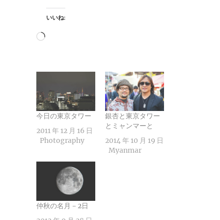
いいね:
読
み
込
み
中…
今日の東京タワー
銀杏と東京タワー
とミャンマーと
2011 年 12 月 16 日
Photography
2014 年 10 月 19 日
Myanmar
仲秋の名月－2日