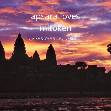
Skip
to
apsara loves
content
mitoken
いきあたりばったり。思いつくままに。