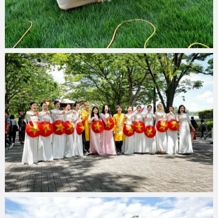
mitoken
2024 年 7 月 20 日
mitoken
2024 年 6 月 1 日