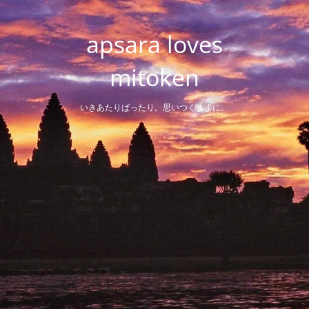
Skip
to
apsara loves
content
mitoken
いきあたりばったり。思いつくままに。