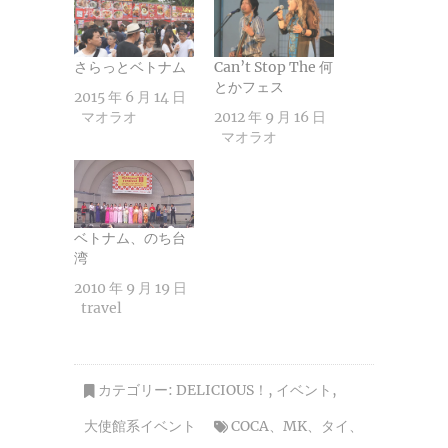
さらっとベトナム
Can’t Stop The 何
とかフェス
2015 年 6 月 14 日
マオラオ
2012 年 9 月 16 日
マオラオ
ベトナム、のち台
湾
2010 年 9 月 19 日
travel
カテゴリー:
DELICIOUS！
,
イベント
,
大使館系イベント
COCA
、
MK
、
タイ
、