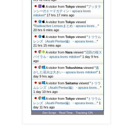
A visitor from
Tokyo
viewed "
プッタラ
ンシーのトードカティン - apsara loves
mitoken
"
17 hrs 17 mins ago
A visitor from
Tokyo
viewed
"
Radioactive Lensesまとめ - apsara loves…
"
20 hrs 6 mins ago
A visitor from
Tokyo
viewed "
トリウム
レンズ（Asahi Pentax編） - apsara loves…
"
21 hrs 15 mins ago
A visitor from
Nara
viewed "
沼田の桜ス
パイラル - apsara loves mitoken
"
1 day 9 hrs
ago
A visitor from
Tokushima
viewed "
逃
がした花火は大きい - apsara loves mitoken
"
1
day 9 hrs ago
A visitor from
Saitama
viewed "
トリウ
ムレンズ（Asahi Pentax編） - apsara loves…
"
1 day 10 hrs ago
A visitor from
Tokyo
viewed "
トリウム
レンズ（Asahi Pentax編） - apsara loves…
"
1
day 11 hrs ago
Get Script
Real Time
Tracking ON