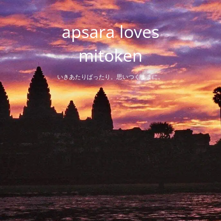
Skip
to
apsara loves
content
mitoken
いきあたりばったり。思いつくままに。