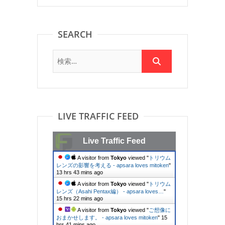
SEARCH
LIVE TRAFFIC FEED
Live Traffic Feed
A visitor from
Tokyo
viewed "
トリウム
レンズの影響を考える - apsara loves mitoken
"
13 hrs 43 mins ago
A visitor from
Tokyo
viewed "
トリウム
レンズ（Asahi Pentax編） - apsara loves…
"
15 hrs 22 mins ago
A visitor from
Tokyo
viewed "
ご想像に
おまかせします。 - apsara loves mitoken
"
15
hrs 41 mins ago