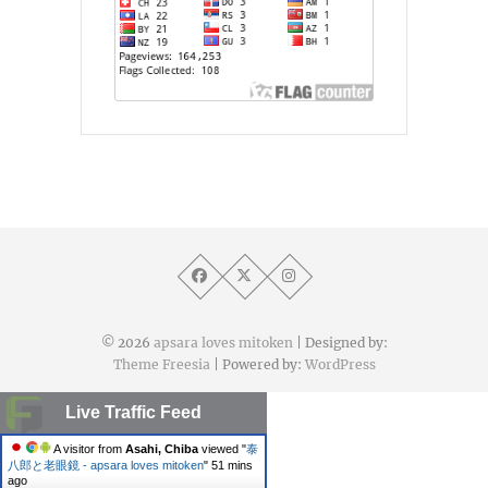
© 2026
apsara loves mitoken
| Designed by:
Theme Freesia
| Powered by:
WordPress
Live Traffic Feed
A visitor from
Asahi, Chiba
viewed "
泰
八郎と老眼鏡 - apsara loves mitoken
"
51 mins
ago