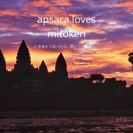
Skip
to
apsara loves
content
mitoken
いきあたりばったり。思いつくままに。