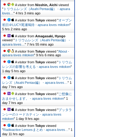
A visitor from
Nisshin, Aichi
viewed
"
トリウムレンズ（Asahi Pentax編） - apsara
loves…
"
4 hrs 3 mins ago
A visitor from
Tokyo
viewed "
オープン
初日＠LUCY尾瀬鳩待 - apsara loves mitoken
"
5 hrs 2 mins ago
A visitor from
Amagasaki, Hyogo
viewed "
トリウムレンズ（Asahi Pentax編） -
apsara loves…
"
7 hrs 55 mins ago
A visitor from
Tokyo
viewed "
About -
apsara loves mitoken
"
9 hrs 6 mins ago
A visitor from
Tokyo
viewed "
トリウム
レンズの影響を考える - apsara loves mitoken
"
1 day 5 hrs ago
A visitor from
Tokyo
viewed "
トリウム
レンズ（Asahi Pentax編） - apsara loves…
"
1
day 7 hrs ago
A visitor from
Tokyo
viewed "
ご想像に
おまかせします。 - apsara loves mitoken
"
1
day 7 hrs ago
A visitor from
Tokyo
viewed "
プッタラ
ンシーのトードカティン - apsara loves
mitoken
"
1 day 9 hrs ago
A visitor from
Tokyo
viewed
"
Radioactive Lensesまとめ - apsara loves…
"
1
day 11 hrs ago