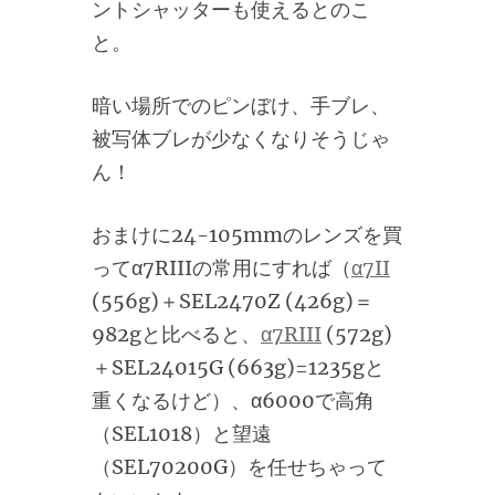
ントシャッターも使えるとのこ
と。
暗い場所でのピンぼけ、手ブレ、
被写体ブレが少なくなりそうじゃ
ん！
おまけに24-105mmのレンズを買
ってα7RIIIの常用にすれば（
α7II
(556g)＋SEL2470Z (426g)＝
982gと比べると、
α7RIII
(572g)
＋SEL24015G (663g)=1235gと
重くなるけど）、α6000で高角
（SEL1018）と望遠
（SEL70200G）を任せちゃって