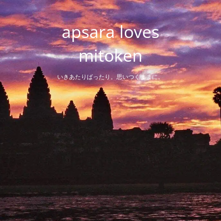
Skip
to
apsara loves
content
mitoken
いきあたりばったり。思いつくままに。