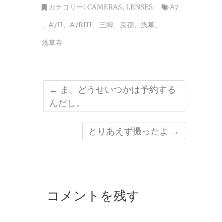
カテゴリー:
CAMERAS
,
LENSES
Α7
、
Α7II
、
Α7RIII
、
三脚
、
京都
、
浅草
、
浅草寺
←
ま、どうせいつかは予約する
んだし。
とりあえず撮ったよ
→
コメントを残す