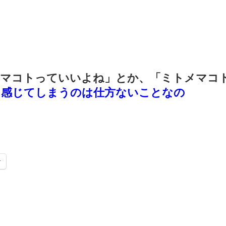
メマコトっていいよね」
とか、
「ミトメマコ
を感じてしまうのは仕方ないことなの
r