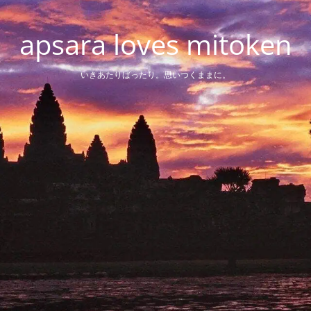
apsara loves mitoken
いきあたりばったり。思いつくままに。