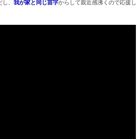
だし、
我が家と同じ苗字
からして親近感沸くので応援し