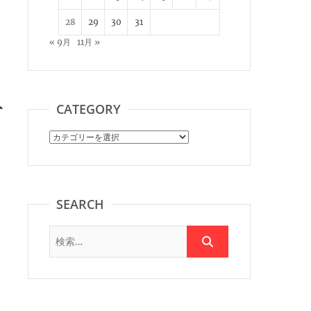
28
29
30
31
« 9月
11月 »
ト
CATEGORY
Category
SEARCH