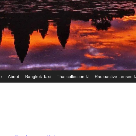
e
About
Bangkok Taxi
Thai collection
Radioactive Lenses