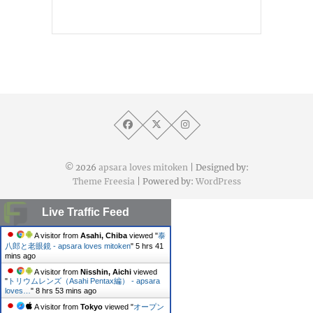
© 2026
apsara loves mitoken
| Designed by:
Theme Freesia
| Powered by:
WordPress
Live Traffic Feed
A visitor from
Asahi, Chiba
viewed "
泰
八郎と老眼鏡 - apsara loves mitoken
"
5 hrs 41
mins ago
A visitor from
Nisshin, Aichi
viewed
"
トリウムレンズ（Asahi Pentax編） - apsara
loves…
"
8 hrs 53 mins ago
A visitor from
Tokyo
viewed "
オープン