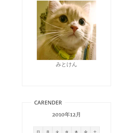
みとけん
CARENDER
2010年12月
日
月
火
水
木
金
土