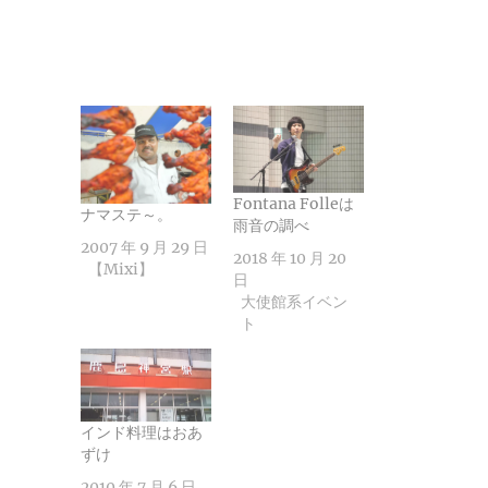
Fontana Folleは
ナマステ～。
雨音の調べ
2007 年 9 月 29 日
2018 年 10 月 20
【Mixi】
日
大使館系イベン
ト
インド料理はおあ
ずけ
2010 年 7 月 6 日