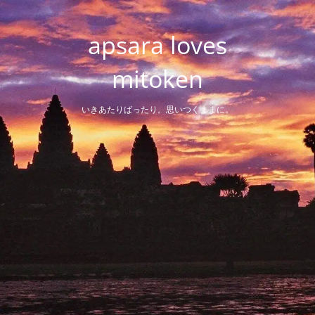
Skip
to
apsara loves
content
mitoken
いきあたりばったり。思いつくままに。