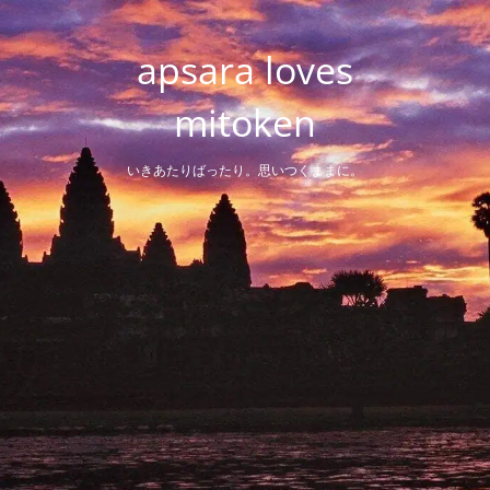
Skip
to
apsara loves
content
mitoken
いきあたりばったり。思いつくままに。