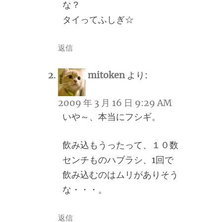
な？
タイってふしぎ☆
返信
mitoken
より:
2009 年 3 月 16 日 9:29 AM
いや～、本当にフシギ。
飲み込もうったって、１０数
センチものハブラシ、1回で
飲み込むのはムリがありそう
な・・・。
返信