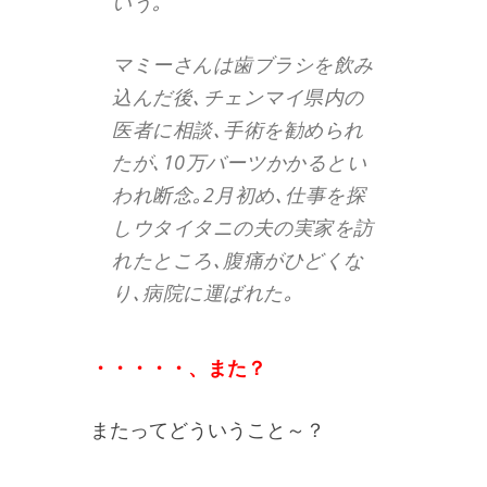
いう｡
マミーさんは歯ブラシを飲み
込んだ後､チェンマイ県内の
医者に相談､手術を勧められ
たが､10万バーツかかるとい
われ断念｡2月初め､仕事を探
しウタイタニの夫の実家を訪
れたところ､腹痛がひどくな
り､病院に運ばれた｡
・・・・・、また？
またってどういうこと～？