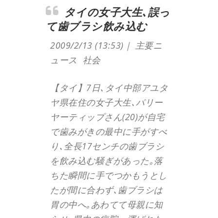
タイの女子大生､誤っ
て歯ブラシ飲み込む
2009/2/13 (13:53)｜ 主要ニ
ュース 社会
【タイ】7日､タイ中部アユタ
ヤ県在住の女子大生､パリー
ヤーティップさん(20)が自宅
で歯みがきの最中に手がすべ
り､全長17センチの歯ブラシ
を飲み込む騒ぎがあった｡落
ちた瞬間に手でつかもうとし
たが間に合わず､歯ブラシは
胃の中へ｡あわてて母親に知