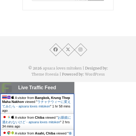
© 2026
apsara loves mitoken
| Designed by:
Theme Freesia
| Powered by:
WordPress
Live Traffic Feed
A visitor from
Bangkok, Krung Thep
Maha Nakhon
viewed "
ラチャテウィーに変え
てみたら - apsara loves mitoken
"
1 hr 58 mins
ago
A visitor from
Chiba
viewed "
お眼鏡に
適われないけど - apsara loves mitoken
"
2 hrs
34 mins ago
A visitor from
Asahi, Chiba
viewed "
泰