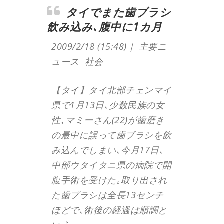
タイでまた歯ブラシ
飲み込み､腹中に1カ月
2009/2/18 (15:48)｜ 主要ニ
ュース 社会
【
タイ
】タイ北部チェンマイ
県で1月13日､少数民族の女
性､マミーさん(22)が歯磨き
の最中に誤って歯ブラシを飲
み込んでしまい､今月17日､
中部ウタイタニ県の病院で開
腹手術を受けた｡取り出され
た歯ブラシは全長13センチ
ほどで､術後の経過は順調と