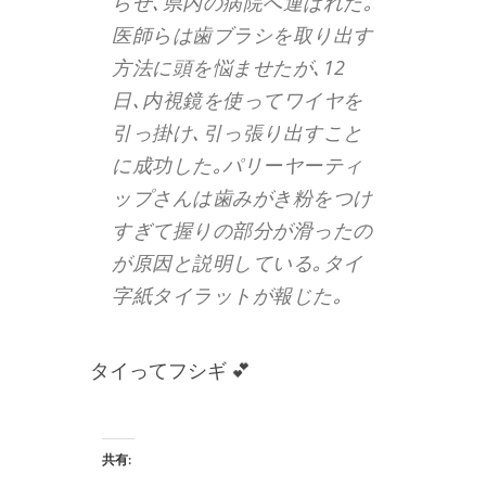
らせ､県内の病院へ運ばれた｡
医師らは歯ブラシを取り出す
方法に頭を悩ませたが､12
日､内視鏡を使ってワイヤを
引っ掛け､引っ張り出すこと
に成功した｡パリーヤーティ
ップさんは歯みがき粉をつけ
すぎて握りの部分が滑ったの
が原因と説明している｡タイ
字紙タイラットが報じた｡
タイってフシギ 💕
共有: