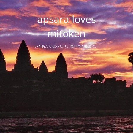
Skip
to
apsara loves
content
mitoken
いきあたりばったり。思いつくままに。