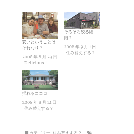
そろそろ絞る段
階？
安いということは
2008 年 9 月 1 日
それなり？
住み替えする？
2008 年 8 月 23 日
Delicious！
揺れるココロ
2008 年 8 月 21 日
住み替えする？
カテゴリー:
住み替えする？