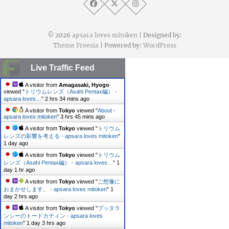
© 2026
apsara loves mitoken
| Designed by:
Theme Freesia
| Powered by:
WordPress
Live Traffic Feed
A visitor from
Amagasaki, Hyogo
viewed "
トリウムレンズ（Asahi Pentax編） -
apsara loves…
"
2 hrs 34 mins ago
A visitor from
Tokyo
viewed "
About -
apsara loves mitoken
"
3 hrs 45 mins ago
A visitor from
Tokyo
viewed "
トリウム
レンズの影響を考える - apsara loves mitoken
"
1 day ago
A visitor from
Tokyo
viewed "
トリウム
レンズ（Asahi Pentax編） - apsara loves…
"
1
day 1 hr ago
A visitor from
Tokyo
viewed "
ご想像に
おまかせします。 - apsara loves mitoken
"
1
day 2 hrs ago
A visitor from
Tokyo
viewed "
プッタラ
ンシーのトードカティン - apsara loves
mitoken
"
1 day 3 hrs ago