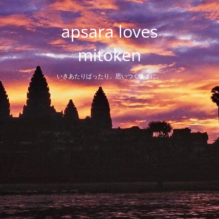
Skip
to
apsara loves
content
mitoken
いきあたりばったり。思いつくままに。