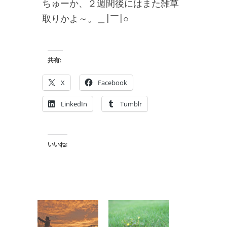
ちゅーか、２週間後にはまた雑草
取りかよ～。＿|￣|○
共有:
X
Facebook
LinkedIn
Tumblr
いいね: