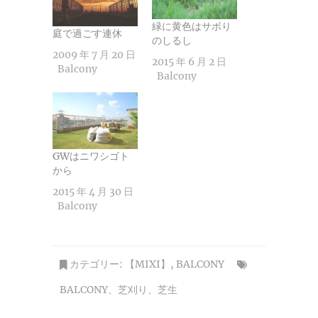
緑に黄色はサボり
庭で過ごす連休
のしるし
2009 年 7 月 20 日
2015 年 6 月 2 日
Balcony
Balcony
GWはニワシゴト
から
2015 年 4 月 30 日
Balcony
カテゴリー:
【MIXI】
,
BALCONY
BALCONY
、
芝刈り
、
芝生