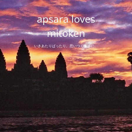
Skip
to
apsara loves
content
mitoken
いきあたりばったり。思いつくままに。