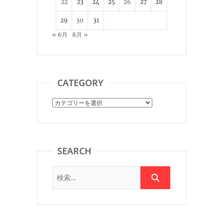
22
23
24
25
26
27
28
29
30
31
« 6月
8月 »
CATEGORY
Category
SEARCH