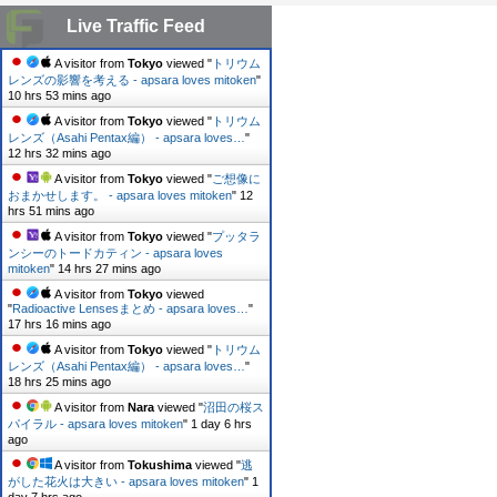
Live Traffic Feed
A visitor from
Tokyo
viewed "
トリウム
レンズの影響を考える - apsara loves mitoken
"
10 hrs 53 mins ago
A visitor from
Tokyo
viewed "
トリウム
レンズ（Asahi Pentax編） - apsara loves…
"
12 hrs 32 mins ago
A visitor from
Tokyo
viewed "
ご想像に
おまかせします。 - apsara loves mitoken
"
12
hrs 51 mins ago
A visitor from
Tokyo
viewed "
プッタラ
ンシーのトードカティン - apsara loves
mitoken
"
14 hrs 27 mins ago
A visitor from
Tokyo
viewed
"
Radioactive Lensesまとめ - apsara loves…
"
17 hrs 16 mins ago
A visitor from
Tokyo
viewed "
トリウム
レンズ（Asahi Pentax編） - apsara loves…
"
18 hrs 25 mins ago
A visitor from
Nara
viewed "
沼田の桜ス
パイラル - apsara loves mitoken
"
1 day 6 hrs
ago
A visitor from
Tokushima
viewed "
逃
がした花火は大きい - apsara loves mitoken
"
1
day 7 hrs ago