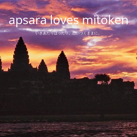
apsara loves mitoken
いきあたりばったり。思いつくままに。