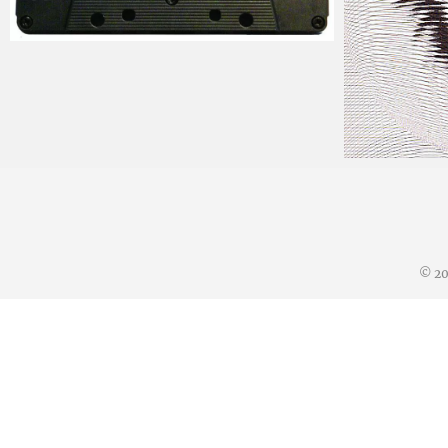
mitoken
2012 年 1 月 13 日
mitoken
© 2