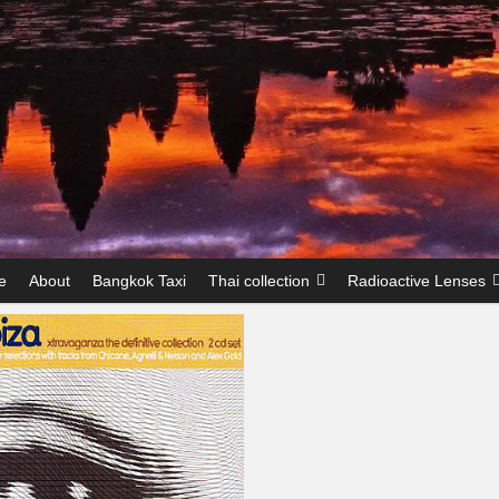
e
About
Bangkok Taxi
Thai collection
Radioactive Lenses