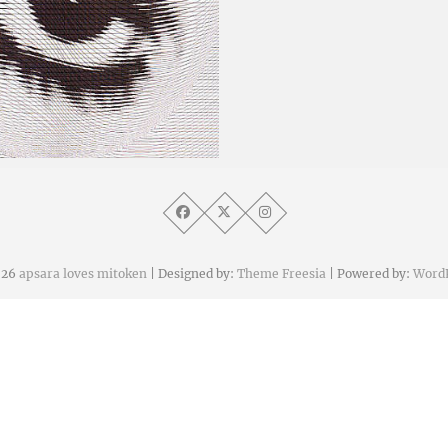
2008 年 11 月 18 日
026
apsara loves mitoken
| Designed by:
Theme Freesia
| Powered by:
Word