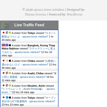
© 2026
apsara loves mitoken
| Designed by:
Theme Freesia
| Powered by:
WordPress
Live Traffic Feed
A visitor from
Tokyo
viewed "
カタバミ
駆除はつらいよ - apsara loves mitoken
"
1 hr
44 mins ago
A visitor from
Bangkok, Krung Thep
Maha Nakhon
viewed "
ラチャテウィーに変え
てみたら - apsara loves mitoken
"
12 hrs 10
mins ago
A visitor from
Chiba
viewed "
お眼鏡に
適われないけど - apsara loves mitoken
"
12 hrs
46 mins ago
A visitor from
Asahi, Chiba
viewed "
泰
八郎と老眼鏡 - apsara loves mitoken
"
19 hrs
11 mins ago
A visitor from
Nisshin, Aichi
viewed
"
トリウムレンズ（Asahi Pentax編） - apsara
loves…
"
22 hrs 24 mins ago
A visitor from
Tokyo
viewed "
オープン
初日＠LUCY尾瀬鳩待 - apsara loves mitoken
"
23 hrs 23 mins ago