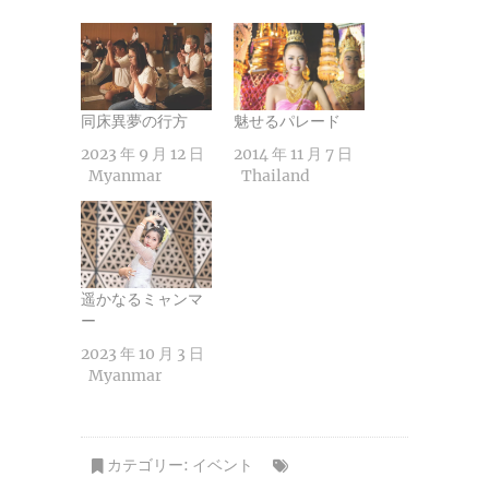
み
中…
同床異夢の行方
魅せるパレード
2023 年 9 月 12 日
2014 年 11 月 7 日
Myanmar
Thailand
遥かなるミャンマ
ー
2023 年 10 月 3 日
Myanmar
カテゴリー:
イベント