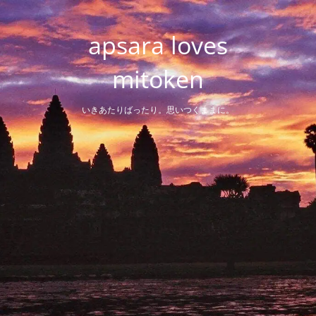
Skip
to
apsara loves
content
mitoken
いきあたりばったり。思いつくままに。