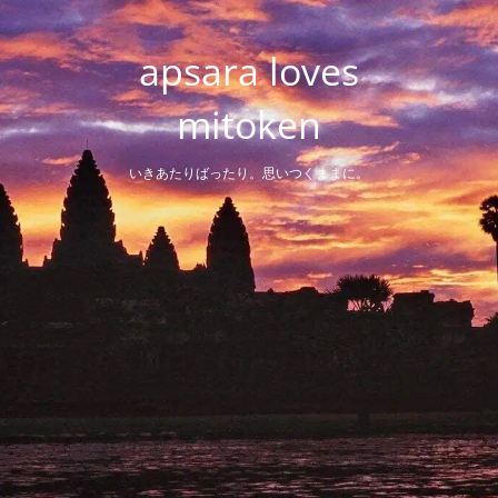
Skip
to
apsara loves
content
mitoken
いきあたりばったり。思いつくままに。