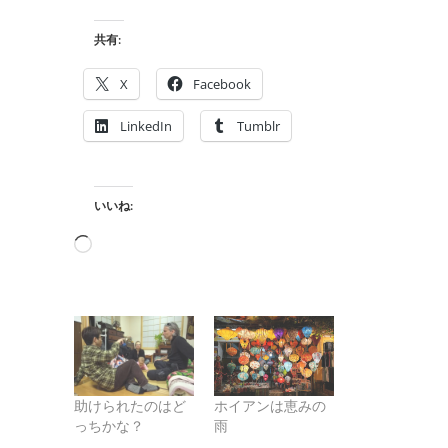
共有:
X
Facebook
LinkedIn
Tumblr
いいね:
読
み
込
み
中…
助けられたのはど
ホイアンは恵みの
っちかな？
雨