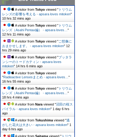
A visitor from
Tokyo
viewed "
トリウム
レンズの影響を考える - apsara loves mitoken
"
10 hrs 32 mins ago
A visitor from
Tokyo
viewed "
トリウム
レンズ（Asahi Pentax編） - apsara loves…
"
12 hrs 11 mins ago
A visitor from
Tokyo
viewed "
ご想像に
おまかせします。 - apsara loves mitoken
"
12
hrs 29 mins ago
A visitor from
Tokyo
viewed "
プッタラ
ンシーのトードカティン - apsara loves
mitoken
"
14 hrs 6 mins ago
A visitor from
Tokyo
viewed
"
Radioactive Lensesまとめ - apsara loves…
"
16 hrs 55 mins ago
A visitor from
Tokyo
viewed "
トリウム
レンズ（Asahi Pentax編） - apsara loves…
"
18 hrs 4 mins ago
A visitor from
Nara
viewed "
沼田の桜ス
パイラル - apsara loves mitoken
"
1 day 6 hrs
ago
A visitor from
Tokushima
viewed "
逃
がした花火は大きい - apsara loves mitoken
"
1
day 6 hrs ago
A visitor from
Saitama
viewed "
トリウ