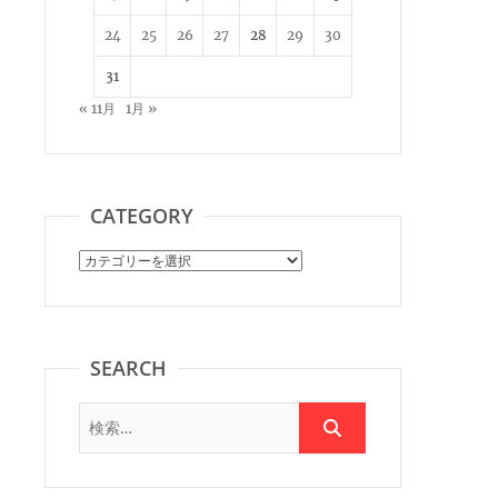
24
25
26
27
28
29
30
31
« 11月
1月 »
CATEGORY
Category
SEARCH