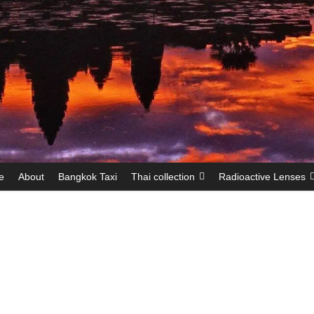
e
About
Bangkok Taxi
Thai collection
Radioactive Lenses