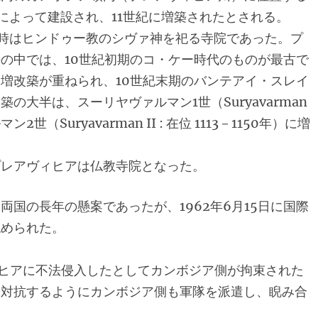
によって建設され、11世紀に増築されたとされる。
時はヒンドゥー教のシヴァ神を祀る寺院であった。プ
の中では、10世紀初期のコ・ケー時代のものが最古で
増改築が重ねられ、10世紀末期のバンテアイ・スレイ
大半は、スーリヤヴァルマン1世（Suryavarman
2世（Suryavarman II : 在位 1113－1150年）に増
プレアヴィヒアは仏教寺院となった。
国の長年の懸案であったが、1962年6月15日に国際
認められた。
ヴィヒアに不法侵入したとしてカンボジア側が拘束された
に対抗するようにカンボジア側も軍隊を派遣し、睨み合