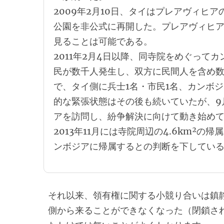
2009年2月10日、タイはプレアヴィヒ
公園を非公式に再開した。プレアヴィヒ
見ることは可能である。
2011年2月4日以降、同寺院をめぐって
民が数千人発生し、双方に民間人を含め数
で、タイ側に兵士1名・市民1名、カンボ
的な緊張状態はその後も続いていたが、9
アを訪問し、紛争解決に向けて動き始め
2013年11月には寺院周辺の4.6km²
ンボジアに帰属するとの判断を下してい
それ以来、領有権に関する小競り合いは鎮
側から来ることができなくなった（閉鎖さ