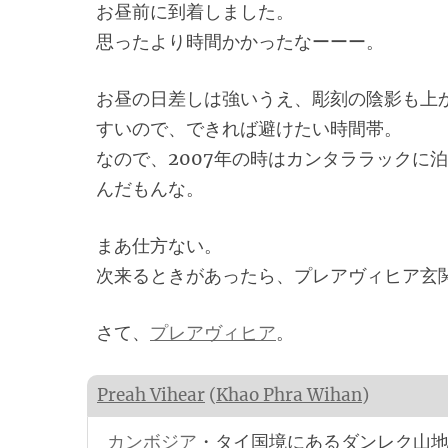
お昼前に到着しました。
思ったより時間かかったなーーー。
お昼の日差しは強いうえ、彫刻の陰影も上
すいので、できれば避けたい時間帯。
なので、2007年の時はカンタララックに
んだもんな。
まあ仕方ない。
次来るときがあったら、プレアヴィヒア玄
さて、
プレアヴィヒア
。
Preah Vihear
(
Khao Phra Wihan
)
カンボジア
・タイ国境にあるダンレク山