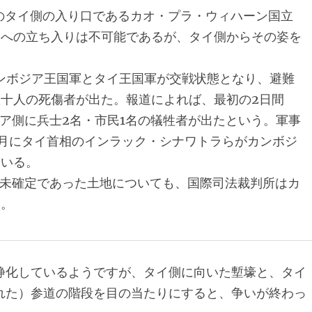
アのタイ側の入り口であるカオ・プラ・ウィハーン国立
アへの立ち入りは不可能であるが、タイ側からその姿を
カンボジア王国軍とタイ王国軍が交戦状態となり、避難
十人の死傷者が出た。報道によれば、最初の2日間
ジア側に兵士2名・市民1名の犠牲者が出たという。軍事
月にタイ首相のインラック・シナワトラらがカンボジ
ている。
の帰属未確定であった土地についても、国際司法裁判所はカ
る。
静化しているようですが、タイ側に向いた塹壕と、タイ
れた）参道の階段を目の当たりにすると、争いが終わっ