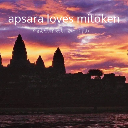
apsara loves mitoken
いきあたりばったり。思いつくままに。