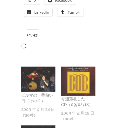
X
Facebook
LinkedIn
Tumblr
いいね:
読
み
込
み
中…
ビルマの一番熱い
今週落札した
日（その２）
CD（09/04/18）
2009 年 4 月 28 日
2009 年 4 月 18 日
movie
movie