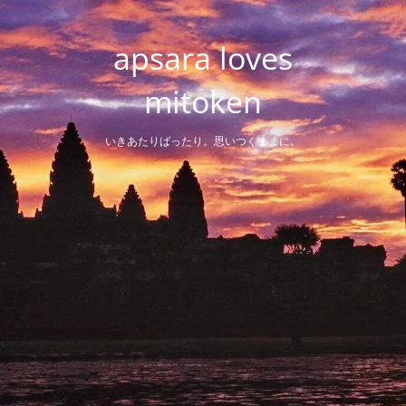
Skip
to
apsara loves
content
mitoken
いきあたりばったり。思いつくままに。