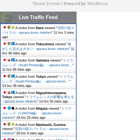
Theme Freesia
| Powered by:
WordPress
Live Traffic Feed
A visitor from
Nara
viewed "
沼田の桜ス
パイラル - apsara loves mitoken
"
11 hrs 3 mins
ago
A visitor from
Tokushima
viewed "
逃
がした花火は大きい - apsara loves mitoken
"
11
hrs 46 mins ago
A visitor from
Saitama
viewed "
トリウ
ムレンズ（Asahi Pentax編） - apsara loves…
"
11 hrs 49 mins ago
A visitor from
Tokyo
viewed "
トリウム
レンズ（Asahi Pentax編） - apsara loves…
"
13 hrs 36 mins ago
A visitor from
Higashimurayama,
Tokyo
viewed "
トリウムレンズの影響を考える
- apsara loves mitoken
"
14 hrs 55 mins ago
A visitor from
Niigata
viewed "
トリウ
ムレンズ（CANON編） - apsara loves
mitoken
"
18 hrs 25 mins ago
A visitor from
Maebashi, Gunma
viewed "
沼田の桜スパイラル - apsara loves
mitoken
"
20 hrs 4 mins ago