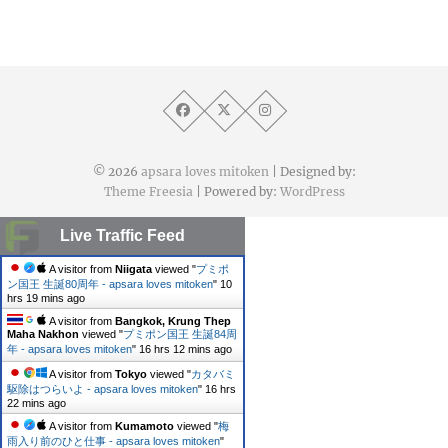
© 2026
apsara loves mitoken
| Designed by:
Theme Freesia
| Powered by:
WordPress
Live Traffic Feed
A visitor from
Niigata
viewed "
プミポ
ン国王 生誕80周年 - apsara loves mitoken
"
10
hrs 19 mins ago
A visitor from
Bangkok, Krung Thep
Maha Nakhon
viewed "
プミポン国王 生誕84周
年 - apsara loves mitoken
"
16 hrs 12 mins ago
A visitor from
Tokyo
viewed "
カタバミ
駆除はつらいよ - apsara loves mitoken
"
16 hrs
22 mins ago
A visitor from
Kumamoto
viewed "
梅
雨入り前のひと仕事 - apsara loves mitoken
"