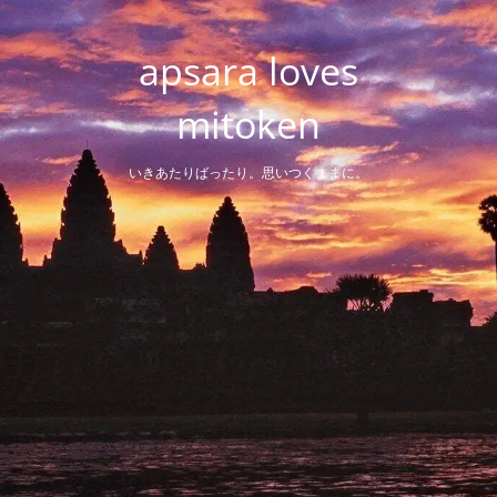
Skip
to
apsara loves
content
mitoken
いきあたりばったり。思いつくままに。