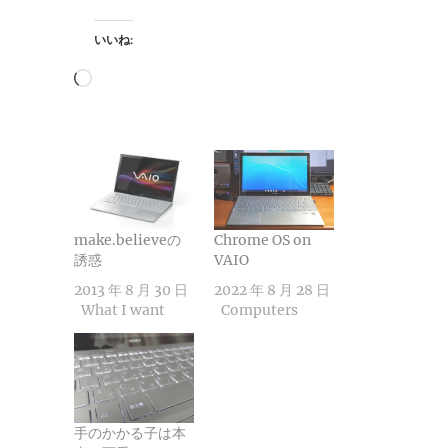
いいね:
読
み
込
み
中…
make.believeの
Chrome OS on
誘惑
VAIO
2013 年 8 月 30 日
2022 年 8 月 28 日
What I want
Computers
手のかかる子は本