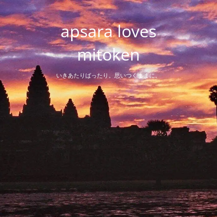
Skip
to
apsara loves
content
mitoken
いきあたりばったり。思いつくままに。