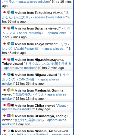
パイラル - apsara loves mitoken
"
6 hrs 16 mins
ago
A visitor from
Tokushima
viewed "
逃
がした花火は大きい - apsara loves mitoken
"
6
hrs 58 mins ago
A visitor from
Saitama
viewed "
トリウ
ムレンズ（Asahi Pentax編） - apsara loves…
"
7 hrs 2 mins ago
A visitor from
Tokyo
viewed "
トリウム
レンズ（Asahi Pentax編） - apsara loves…
"
8
hrs 48 mins ago
A visitor from
Higashimurayama,
Tokyo
viewed "
トリウムレンズの影響を考える
- apsara loves mitoken
"
10 hrs 7 mins ago
A visitor from
Niigata
viewed "
トリウ
ムレンズ（CANON編） - apsara loves
mitoken
"
13 hrs 38 mins ago
A visitor from
Maebashi, Gunma
viewed "
沼田の桜スパイラル - apsara loves
mitoken
"
15 hrs 16 mins ago
A visitor from
Chiba
viewed "
About -
apsara loves mitoken
"
1 day ago
A visitor from
Utsunomiya, Tochigi
viewed "
さびれた温泉街から - apsara loves
mitoken
"
1 day ago
A visitor from
Nisshin, Aichi
viewed