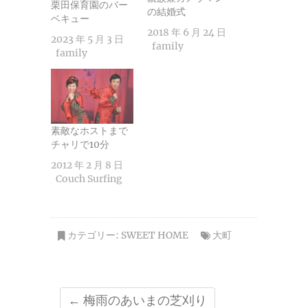
栗田保育園のバー
の結婚式
ベキュー
2018 年 6 月 24 日
2023 年 5 月 3 日
family
family
素敵なホストまで
チャリで10分
2012 年 2 月 8 日
Couch Surfing
カテゴリー:
SWEET HOME
大町
←
梅雨のあいまの芝刈り