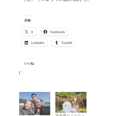
共有:
X
Facebook
LinkedIn
Tumblr
いいね:
読
み
込
み
中…
親族兼カメラマン