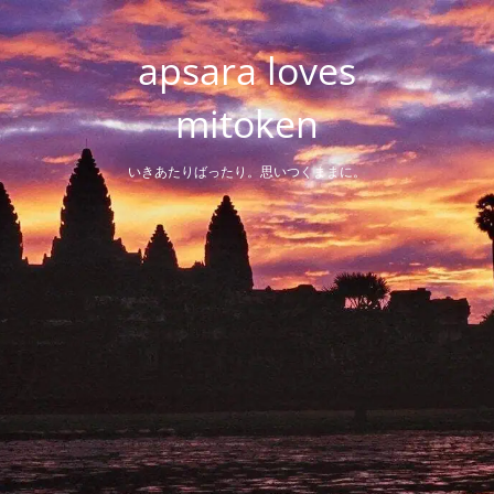
Skip
to
apsara loves
content
mitoken
いきあたりばったり。思いつくままに。