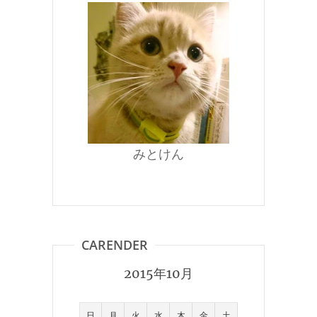
みとけん
CARENDER
2015年10月
日
月
火
水
木
金
土