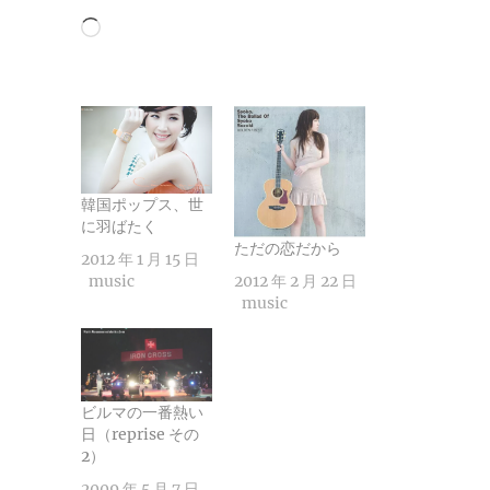
読
み
込
み
中…
韓国ポップス、世
に羽ばたく
ただの恋だから
2012 年 1 月 15 日
music
2012 年 2 月 22 日
music
ビルマの一番熱い
日（reprise その
2）
2009 年 5 月 7 日