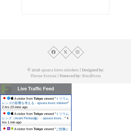
© 2026
apsara loves mitoken
| Designed by:
Theme Freesia
| Powered by:
WordPress
Live Traffic Feed
A visitor from
Tokyo
viewed "
トリウム
レンズの影響を考える - apsara loves mitoken
"
2 hrs 23 mins ago
A visitor from
Tokyo
viewed "
トリウム
レンズ（Asahi Pentax編） - apsara loves…
"
4
hrs 1 min ago
A visitor from
Tokyo
viewed "
ご想像に