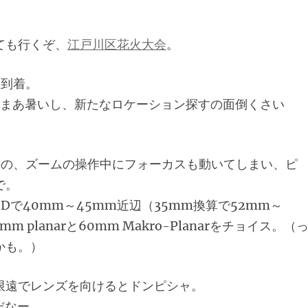
ても行くぞ、
江戸川区花火大会
。
ろ到着。
、まあ暑いし、新たなロケーション探すの面倒くさい
のの、ズームの操作中にフォーカスも動いてしまい、ピ
で。
で40mm～45mm近辺（35mm換算で52mm～
planarと60mm Makro-Planarをチョイス。（
かも。）
限遠でレンズを向けるとドンピシャ。
だなー。