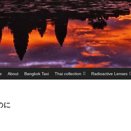
e
About
Bangkok Taxi
Thai collection
Radioactive Lenses
のに