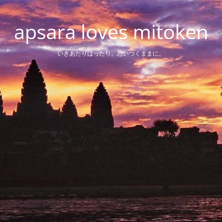
apsara loves mitoken
いきあたりばったり。思いつくままに。