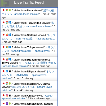
Live Traffic Feed
A visitor from
Nara
viewed "
沼田の桜ス
パイラル - apsara loves mitoken
"
5 hrs 48 mins
ago
A visitor from
Tokushima
viewed "
逃
がした花火は大きい - apsara loves mitoken
"
6
hrs 30 mins ago
A visitor from
Saitama
viewed "
トリウ
ムレンズ（Asahi Pentax編） - apsara loves…
"
6 hrs 34 mins ago
A visitor from
Tokyo
viewed "
トリウム
レンズ（Asahi Pentax編） - apsara loves…
"
8
hrs 20 mins ago
A visitor from
Higashimurayama,
Tokyo
viewed "
トリウムレンズの影響を考える
- apsara loves mitoken
"
9 hrs 39 mins ago
A visitor from
Niigata
viewed "
トリウ
ムレンズ（CANON編） - apsara loves
mitoken
"
13 hrs 10 mins ago
A visitor from
Maebashi, Gunma
viewed "
沼田の桜スパイラル - apsara loves
mitoken
"
14 hrs 48 mins ago
A visitor from
Chiba
viewed "
About -
apsara loves mitoken
"
23 hrs 44 mins ago
A visitor from
Utsunomiya, Tochigi