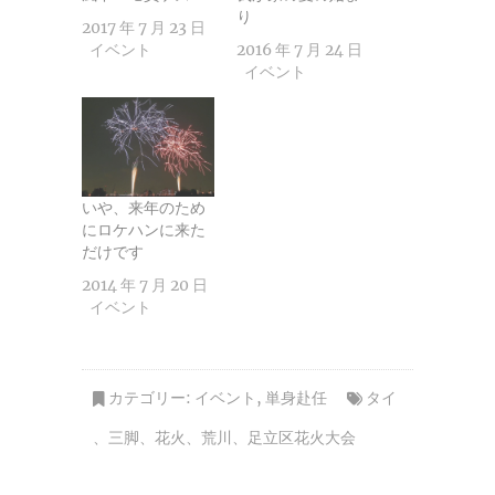
り
2017 年 7 月 23 日
イベント
2016 年 7 月 24 日
イベント
いや、来年のため
にロケハンに来た
だけです
2014 年 7 月 20 日
イベント
カテゴリー:
イベント
,
単身赴任
タイ
、
三脚
、
花火
、
荒川
、
足立区花火大会