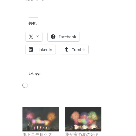
共有:
X
Facebook
LinkedIn
Tumblr
いいね:
読
み
込
み
中…
風下ニモ負ケズ
我が家の夏の始ま