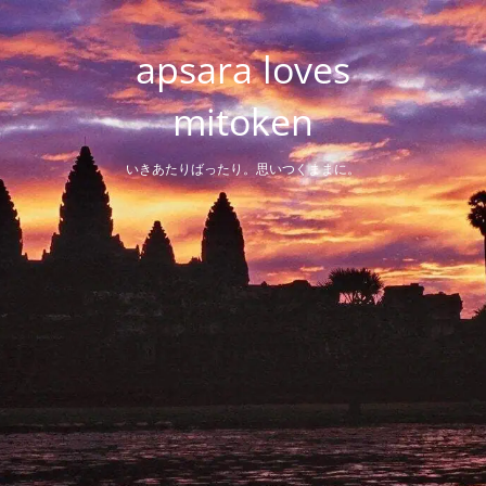
Skip
to
apsara loves
content
mitoken
いきあたりばったり。思いつくままに。