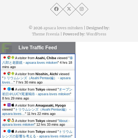
© 2026
apsara loves mitoken
| Designed by:
Theme Freesia
| Powered by:
WordPress
Live Traffic Feed
A visitor from
Asahi, Chiba
viewed "
泰
八郎と老眼鏡 - apsara loves mitoken
"
4 hrs 18
mins ago
A visitor from
Nisshin, Aichi
viewed
"
トリウムレンズ（Asahi Pentax編） - apsara
loves…
"
7 hrs 30 mins ago
A visitor from
Tokyo
viewed "
オープン
初日＠LUCY尾瀬鳩待 - apsara loves mitoken
"
8 hrs 29 mins ago
A visitor from
Amagasaki, Hyogo
viewed "
トリウムレンズ（Asahi Pentax編） -
apsara loves…
"
11 hrs 22 mins ago
A visitor from
Tokyo
viewed "
About -
apsara loves mitoken
"
12 hrs 33 mins ago
A visitor from
Tokyo
viewed "
トリウム
レンズの影響を考える - apsara loves mitoken
"