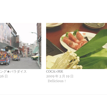
ング★パラダイス
COCA>MK
 26 日
2009 年 2 月 19 日
Delicious！