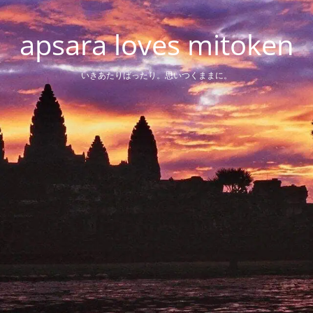
apsara loves mitoken
いきあたりばったり。思いつくままに。