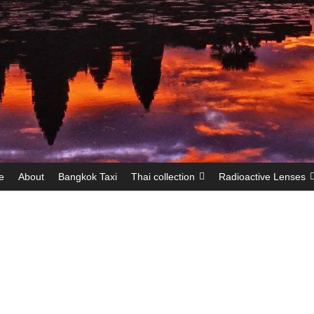
e
About
Bangkok Taxi
Thai collection
Radioactive Lenses