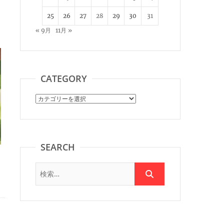
25
26
27
28
29
30
31
« 9月
11月 »
CATEGORY
Category
SEARCH