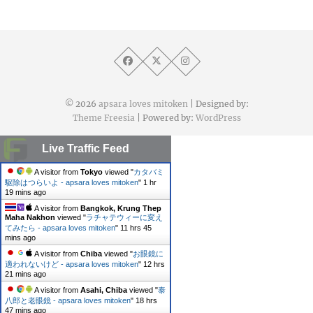
© 2026
apsara loves mitoken
| Designed by:
Theme Freesia
| Powered by:
WordPress
Live Traffic Feed
A visitor from
Tokyo
viewed "
カタバミ
駆除はつらいよ - apsara loves mitoken
"
1 hr
19 mins ago
A visitor from
Bangkok, Krung Thep
Maha Nakhon
viewed "
ラチャテウィーに変え
てみたら - apsara loves mitoken
"
11 hrs 45
mins ago
A visitor from
Chiba
viewed "
お眼鏡に
適われないけど - apsara loves mitoken
"
12 hrs
21 mins ago
A visitor from
Asahi, Chiba
viewed "
泰
八郎と老眼鏡 - apsara loves mitoken
"
18 hrs
47 mins ago