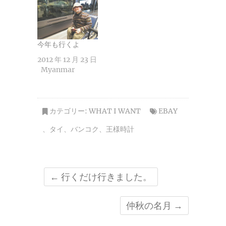
今年も行くよ
2012 年 12 月 23 日
Myanmar
カテゴリー:
WHAT I WANT
EBAY
、
タイ
、
バンコク
、
王様時計
←
行くだけ行きました。
仲秋の名月
→