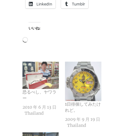
LinkedIn
Tumblr
いいね:
読
み
込
み
中…
恐るべし、ヤワラ
ー
1日徘徊してみたけ
2010 年 6 月 13 日
れど。
Thailand
2009 年 9 月 19 日
Thailand