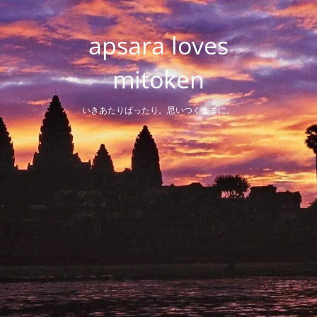
Skip
to
apsara loves
content
mitoken
いきあたりばったり。思いつくままに。