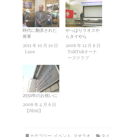
時代に翻弄された
やっぱりラオスや
将軍
らタイやら
2011 年 10 月 10 日
2008 年 12 月 8 日
Laos
TukTukオーナ
ーズクラブ
2551年のお祝いに
2008 年 4 月 6 日
【Mixi】
カテゴリー:
イベント
,
マオラオ
タイ