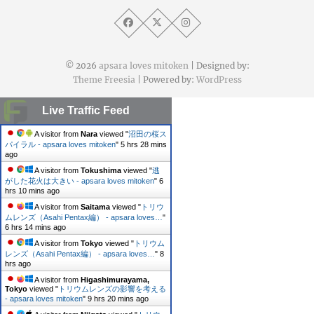
© 2026
apsara loves mitoken
| Designed by:
Theme Freesia
| Powered by:
WordPress
Live Traffic Feed
A visitor from
Nara
viewed "
沼田の桜ス
パイラル - apsara loves mitoken
"
5 hrs 28 mins
ago
A visitor from
Tokushima
viewed "
逃
がした花火は大きい - apsara loves mitoken
"
6
hrs 11 mins ago
A visitor from
Saitama
viewed "
トリウ
ムレンズ（Asahi Pentax編） - apsara loves…
"
6 hrs 14 mins ago
A visitor from
Tokyo
viewed "
トリウム
レンズ（Asahi Pentax編） - apsara loves…
"
8
hrs ago
A visitor from
Higashimurayama,
Tokyo
viewed "
トリウムレンズの影響を考える
- apsara loves mitoken
"
9 hrs 20 mins ago