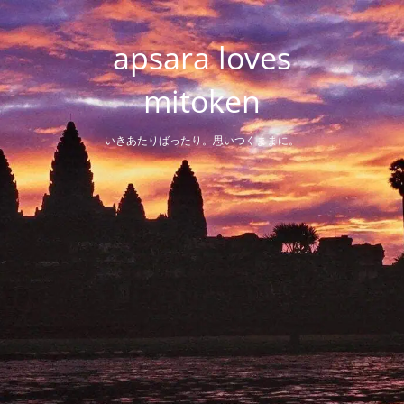
Skip
to
apsara loves
content
mitoken
いきあたりばったり。思いつくままに。