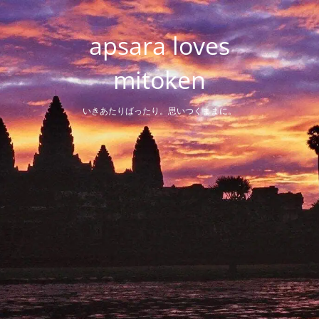
Skip
to
apsara loves
content
mitoken
いきあたりばったり。思いつくままに。