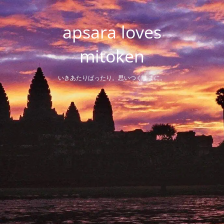
Skip
to
apsara loves
content
mitoken
いきあたりばったり。思いつくままに。