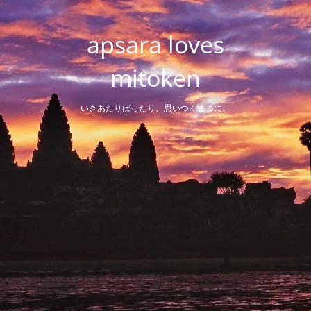
Skip
to
apsara loves
content
mitoken
いきあたりばったり。思いつくままに。