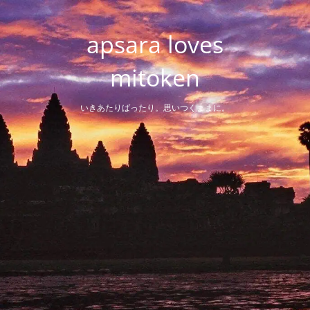
Skip
to
apsara loves
content
mitoken
いきあたりばったり。思いつくままに。