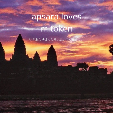
Skip
to
apsara loves
content
mitoken
いきあたりばったり。思いつくままに。