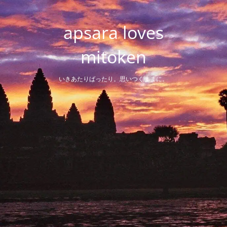
Skip
to
apsara loves
content
mitoken
いきあたりばったり。思いつくままに。