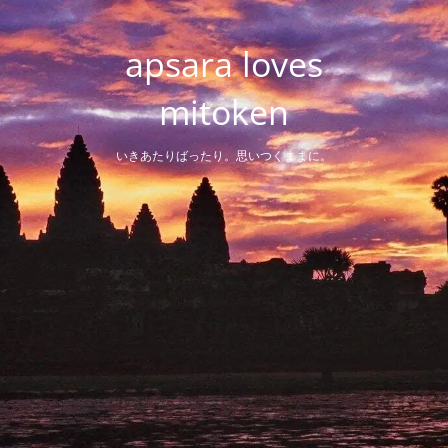
Skip
to
apsara loves
content
mitoken
いきあたりばったり。思いつくままに。