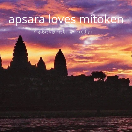
apsara loves mitoken
いきあたりばったり。思いつくままに。