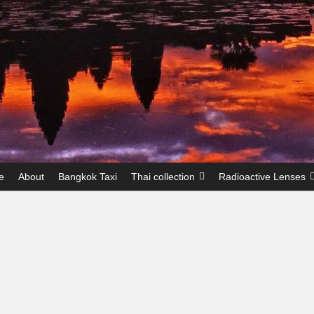
e
About
Bangkok Taxi
Thai collection
Radioactive Lenses