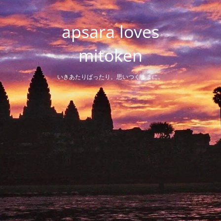
Skip
to
apsara loves
content
mitoken
いきあたりばったり。思いつくままに。