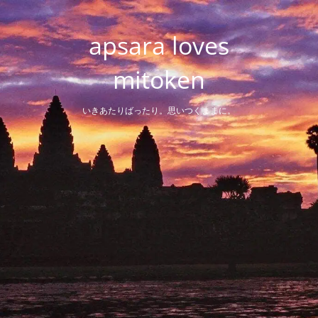
Skip
to
apsara loves
content
mitoken
いきあたりばったり。思いつくままに。