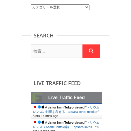
Category
SEARCH
LIVE TRAFFIC FEED
Live Traffic Feed
A visitor from
Tokyo
viewed "
トリウム
レンズの影響を考える - apsara loves mitoken
"
5 hrs 14 mins ago
A visitor from
Tokyo
viewed "
トリウム
レンズ（Asahi Pentax編） - apsara loves…
"
6
hrs 53 mins ago