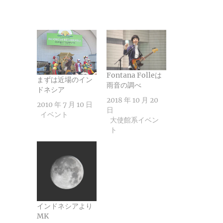
み
込
み
中…
Fontana Folleは
まずは近場のイン
雨音の調べ
ドネシア
2018 年 10 月 20
2010 年 7 月 10 日
日
イベント
大使館系イベン
ト
インドネシアより
MK