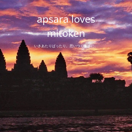
Skip
to
apsara loves
content
mitoken
いきあたりばったり。思いつくままに。