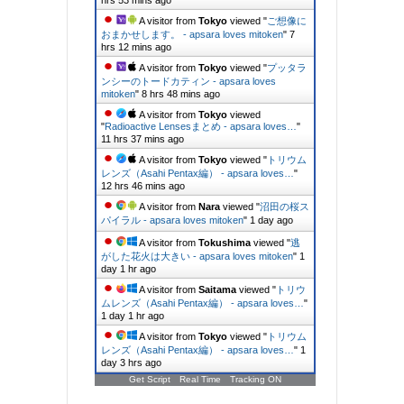
A visitor from
Tokyo
viewed "
ご想像に
おまかせします。 - apsara loves mitoken
"
7
hrs 12 mins ago
A visitor from
Tokyo
viewed "
プッタラ
ンシーのトードカティン - apsara loves
mitoken
"
8 hrs 48 mins ago
A visitor from
Tokyo
viewed
"
Radioactive Lensesまとめ - apsara loves…
"
11 hrs 37 mins ago
A visitor from
Tokyo
viewed "
トリウム
レンズ（Asahi Pentax編） - apsara loves…
"
12 hrs 46 mins ago
A visitor from
Nara
viewed "
沼田の桜ス
パイラル - apsara loves mitoken
"
1 day ago
A visitor from
Tokushima
viewed "
逃
がした花火は大きい - apsara loves mitoken
"
1
day 1 hr ago
A visitor from
Saitama
viewed "
トリウ
ムレンズ（Asahi Pentax編） - apsara loves…
"
1 day 1 hr ago
A visitor from
Tokyo
viewed "
トリウム
レンズ（Asahi Pentax編） - apsara loves…
"
1
day 3 hrs ago
Get Script
Real Time
Tracking ON