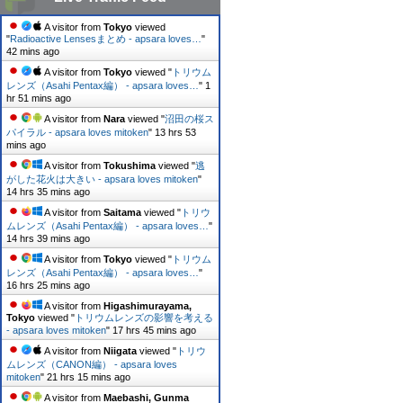
A visitor from
Tokyo
viewed
"
Radioactive Lensesまとめ - apsara loves…
"
42 mins ago
A visitor from
Tokyo
viewed "
トリウム
レンズ（Asahi Pentax編） - apsara loves…
"
1
hr 51 mins ago
A visitor from
Nara
viewed "
沼田の桜ス
パイラル - apsara loves mitoken
"
13 hrs 53
mins ago
A visitor from
Tokushima
viewed "
逃
がした花火は大きい - apsara loves mitoken
"
14 hrs 35 mins ago
A visitor from
Saitama
viewed "
トリウ
ムレンズ（Asahi Pentax編） - apsara loves…
"
14 hrs 39 mins ago
A visitor from
Tokyo
viewed "
トリウム
レンズ（Asahi Pentax編） - apsara loves…
"
16 hrs 25 mins ago
A visitor from
Higashimurayama,
Tokyo
viewed "
トリウムレンズの影響を考える
- apsara loves mitoken
"
17 hrs 45 mins ago
A visitor from
Niigata
viewed "
トリウ
ムレンズ（CANON編） - apsara loves
mitoken
"
21 hrs 15 mins ago
A visitor from
Maebashi, Gunma