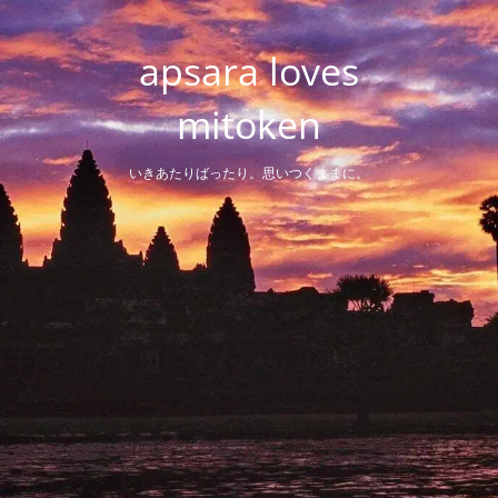
Skip
to
apsara loves
content
mitoken
いきあたりばったり。思いつくままに。