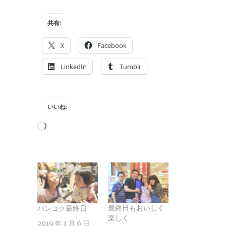
共有:
X
Facebook
LinkedIn
Tumblr
いいね:
読
み
込
み
中…
最終日もおいしく
バンコク最終日
楽しく
2019 年 1 月 6 日