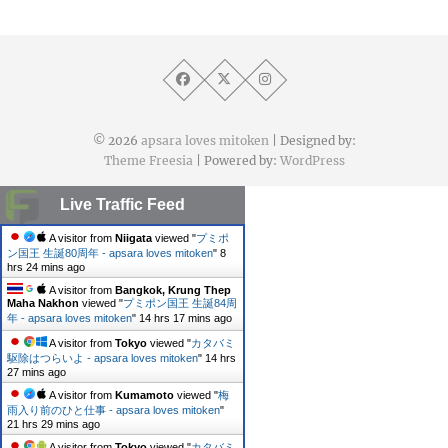
© 2026
apsara loves mitoken
| Designed by:
Theme Freesia
| Powered by:
WordPress
Live Traffic Feed
A visitor from
Niigata
viewed "
プミポ
ン国王 生誕80周年 - apsara loves mitoken
"
8
hrs 24 mins ago
A visitor from
Bangkok, Krung Thep
Maha Nakhon
viewed "
プミポン国王 生誕84周
年 - apsara loves mitoken
"
14 hrs 17 mins ago
A visitor from
Tokyo
viewed "
カタバミ
駆除はつらいよ - apsara loves mitoken
"
14 hrs
27 mins ago
A visitor from
Kumamoto
viewed "
梅
雨入り前のひと仕事 - apsara loves mitoken
"
21 hrs 29 mins ago
A visitor from
Tokyo
viewed "
カタバミ