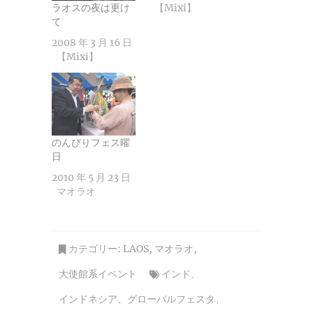
ラオスの夜は更け
【Mixi】
て
2008 年 3 月 16 日
【Mixi】
のんびりフェス曜
日
2010 年 5 月 23 日
マオラオ
カテゴリー:
LAOS
,
マオラオ
,
大使館系イベント
インド
、
インドネシア
、
グローバルフェスタ
、