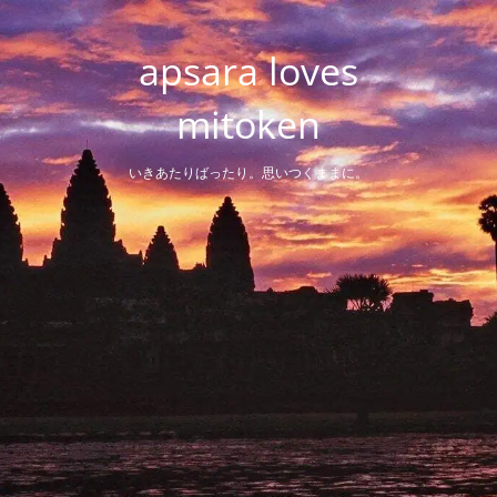
Skip
to
apsara loves
content
mitoken
いきあたりばったり。思いつくままに。