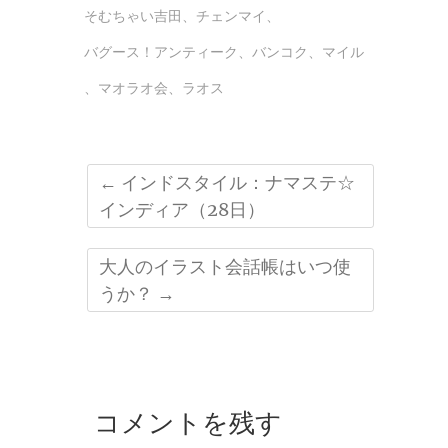
そむちゃい吉田
、
チェンマイ
、
バグース！アンティーク
、
バンコク
、
マイル
、
マオラオ会
、
ラオス
←
インドスタイル：ナマステ☆
インディア（28日）
大人のイラスト会話帳はいつ使
うか？
→
コメントを残す