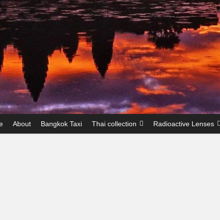
e
About
Bangkok Taxi
Thai collection
Radioactive Lenses