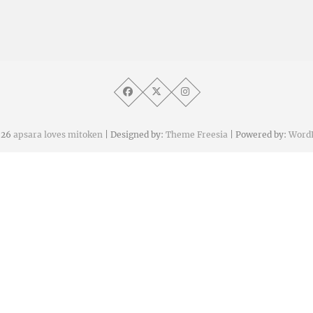
026
apsara loves mitoken
| Designed by:
Theme Freesia
| Powered by:
Word