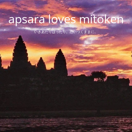
apsara loves mitoken
いきあたりばったり。思いつくままに。