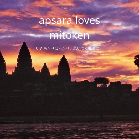
Skip
to
apsara loves
content
mitoken
いきあたりばったり。思いつくままに。